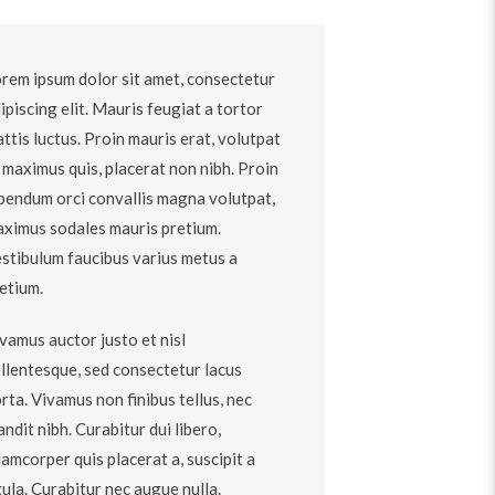
rem ipsum dolor sit amet, consectetur
ipiscing elit. Mauris feugiat a tortor
ttis luctus. Proin mauris erat, volutpat
 maximus quis, placerat non nibh. Proin
bendum orci convallis magna volutpat,
ximus sodales mauris pretium.
stibulum faucibus varius metus a
etium.
vamus auctor justo et nisl
llentesque, sed consectetur lacus
rta. Vivamus non finibus tellus, nec
andit nibh. Curabitur dui libero,
lamcorper quis placerat a, suscipit a
gula. Curabitur nec augue nulla.