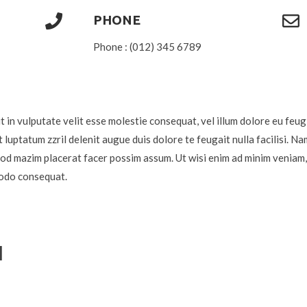
PHONE
Phone : (012) 345 6789
t in vulputate velit esse molestie consequat, vel illum dolore eu feugi
t luptatum zzril delenit augue duis dolore te feugait nulla facilisi. N
od mazim placerat facer possim assum. Ut wisi enim ad minim veniam,
mmodo consequat.
H