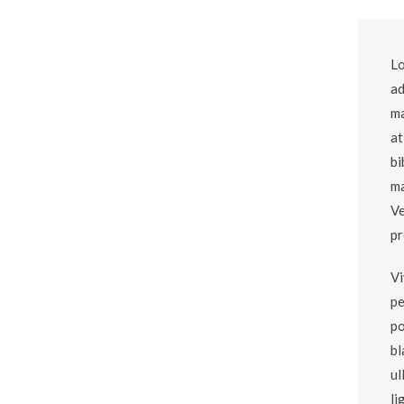
Lo
ad
ma
at
bi
ma
Ve
pr
Vi
pe
po
bl
ul
li