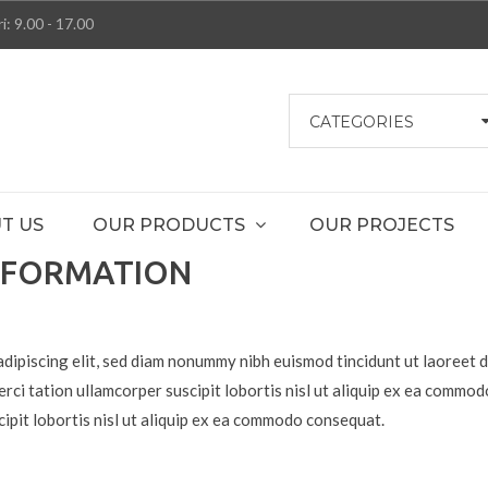
i: 9.00 - 17.00
CATEGORIES
T US
OUR PRODUCTS
OUR PROJECTS
NFORMATION
adipiscing elit, sed diam nonummy nibh euismod tincidunt ut laoreet 
erci tation ullamcorper suscipit lobortis nisl ut aliquip ex ea commo
cipit lobortis nisl ut aliquip ex ea commodo consequat.