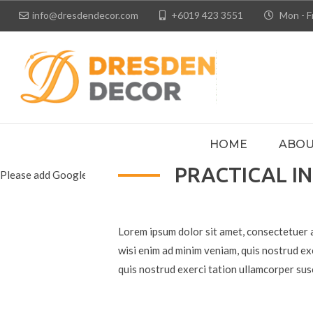
info@dresdendecor.com
+6019 423 3551
Mon - Fr
HOME
ABOU
PRACTICAL I
Please add Google API Key for Maps Jvascript API
Lorem ipsum dolor sit amet, consectetuer 
wisi enim ad minim veniam, quis nostrud ex
quis nostrud exerci tation ullamcorper sus